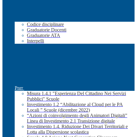
Codice disciplinare
Graduatorie Docenti
Graduatorie ATA
Interpelli
Pnrr
Misura 1.4.1 "Esperienza Del Cittadino Nei Servizi
Pubblici" Scuole
Investimento 1.2 “Abilitazione al Cloud per le PA
Locali ” Scuole (dicembre 2022)
“Azioni di coinvolgimento degli Animatori Digitali”
Linea di Investimento 2.1 Transizione digitale
Investimento 1.4. Riduzione Dei Divari Territoriali e
Lotta alla Dispersione scolastica