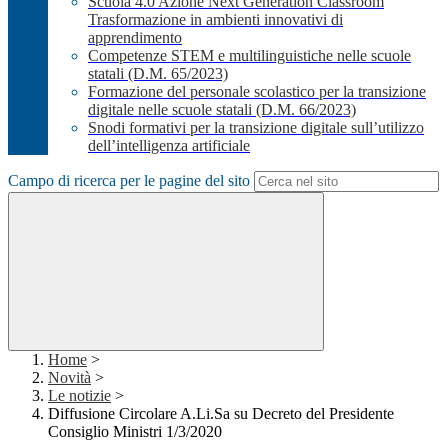
Scuola 4.0 Azione Next Generation Classroom
Trasformazione in ambienti innovativi di
apprendimento
Competenze STEM e multilinguistiche nelle scuole
statali (D.M. 65/2023)
Formazione del personale scolastico per la transizione
digitale nelle scuole statali (D.M. 66/2023)
Snodi formativi per la transizione digitale sull’utilizzo
dell’intelligenza artificiale
Campo di ricerca per le pagine del sito
Home
>
Novità
>
Le notizie
>
Diffusione Circolare A.Li.Sa su Decreto del Presidente
Consiglio Ministri 1/3/2020