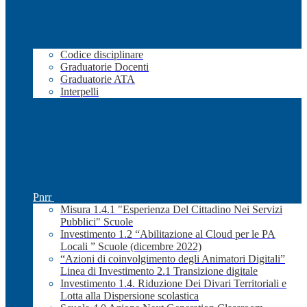
Codice disciplinare
Graduatorie Docenti
Graduatorie ATA
Interpelli
Pnrr
Misura 1.4.1 "Esperienza Del Cittadino Nei Servizi
Pubblici" Scuole
Investimento 1.2 “Abilitazione al Cloud per le PA
Locali ” Scuole (dicembre 2022)
“Azioni di coinvolgimento degli Animatori Digitali”
Linea di Investimento 2.1 Transizione digitale
Investimento 1.4. Riduzione Dei Divari Territoriali e
Lotta alla Dispersione scolastica