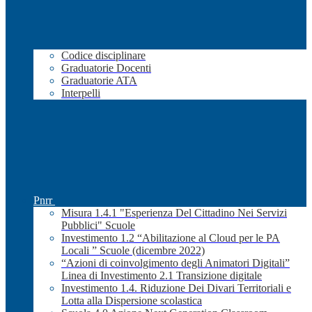
Codice disciplinare
Graduatorie Docenti
Graduatorie ATA
Interpelli
Pnrr
Misura 1.4.1 "Esperienza Del Cittadino Nei Servizi
Pubblici" Scuole
Investimento 1.2 “Abilitazione al Cloud per le PA
Locali ” Scuole (dicembre 2022)
“Azioni di coinvolgimento degli Animatori Digitali”
Linea di Investimento 2.1 Transizione digitale
Investimento 1.4. Riduzione Dei Divari Territoriali e
Lotta alla Dispersione scolastica