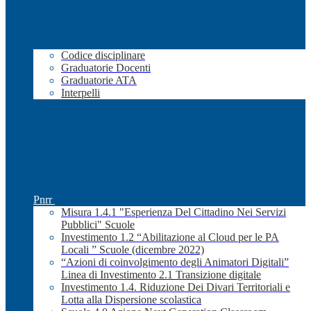
Codice disciplinare
Graduatorie Docenti
Graduatorie ATA
Interpelli
Pnrr
Misura 1.4.1 "Esperienza Del Cittadino Nei Servizi
Pubblici" Scuole
Investimento 1.2 “Abilitazione al Cloud per le PA
Locali ” Scuole (dicembre 2022)
“Azioni di coinvolgimento degli Animatori Digitali”
Linea di Investimento 2.1 Transizione digitale
Investimento 1.4. Riduzione Dei Divari Territoriali e
Lotta alla Dispersione scolastica