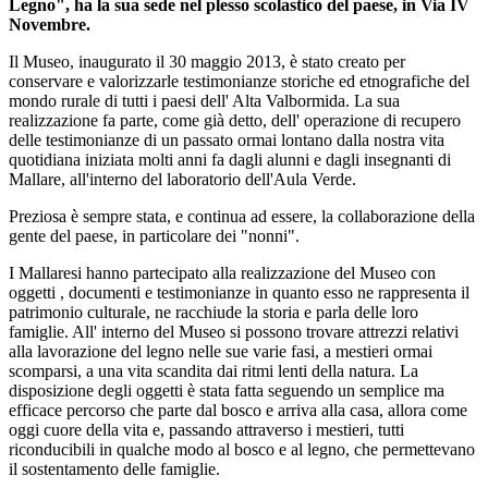
Legno", ha la sua sede nel plesso scolastico del paese, in Via IV
Novembre.
Il Museo, inaugurato il 30 maggio 2013, è stato creato per
conservare e valorizzarle testimonianze storiche ed etnografiche del
mondo rurale di tutti i paesi dell' Alta Valbormida. La sua
realizzazione fa parte, come già detto, dell' operazione di recupero
delle testimonianze di un passato ormai lontano dalla nostra vita
quotidiana iniziata molti anni fa dagli alunni e dagli insegnanti di
Mallare, all'interno del laboratorio dell'Aula Verde.
Preziosa è sempre stata, e continua ad essere, la collaborazione della
gente del paese, in particolare dei "nonni".
I Mallaresi hanno partecipato alla realizzazione del Museo con
oggetti , documenti e testimonianze in quanto esso ne rappresenta il
patrimonio culturale, ne racchiude la storia e parla delle loro
famiglie. All' interno del Museo si possono trovare attrezzi relativi
alla lavorazione del legno nelle sue varie fasi, a mestieri ormai
scomparsi, a una vita scandita dai ritmi lenti della natura. La
disposizione degli oggetti è stata fatta seguendo un semplice ma
efficace percorso che parte dal bosco e arriva alla casa, allora come
oggi cuore della vita e, passando attraverso i mestieri, tutti
riconducibili in qualche modo al bosco e al legno, che permettevano
il sostentamento delle famiglie.